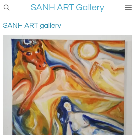
SANH ART Gallery
Ga
direct
naar
SANH ART gallery
de
hoofdinhoud