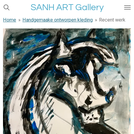
SANH ART Gallery
Ga
direct
Home
»
Handgemaake ontworpen kleding
»
Recent werk
naar
de
hoofdinhoud